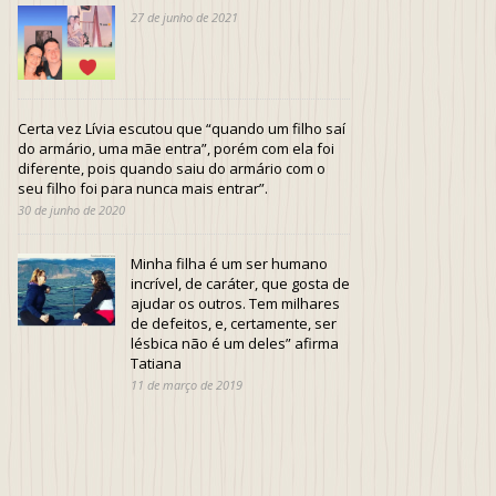
27 de junho de 2021
Certa vez Lívia escutou que “quando um filho saí
do armário, uma mãe entra”, porém com ela foi
diferente, pois quando saiu do armário com o
seu filho foi para nunca mais entrar”.
30 de junho de 2020
Minha filha é um ser humano
incrível, de caráter, que gosta de
ajudar os outros. Tem milhares
de defeitos, e, certamente, ser
lésbica não é um deles” afirma
Tatiana
11 de março de 2019